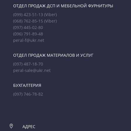
ОТДЕЛ ПРОДАЖ ДСП И МЕБЕЛЬНОЙ ФУРНИТУРЫ
(099) 423-51-13
(Viber)
(068) 762-85-15
(Viber)
(097) 445-02-80
(096) 791-89-48
peral-f@ukr.net
ОТДЕЛ ПРОДАЖ МАТЕРИАЛОВ И УСЛУГ
(097) 487-18-70
peral-sale@ukr.net
БУХГАЛТЕРИЯ
(097) 746-78-82

АДРЕС