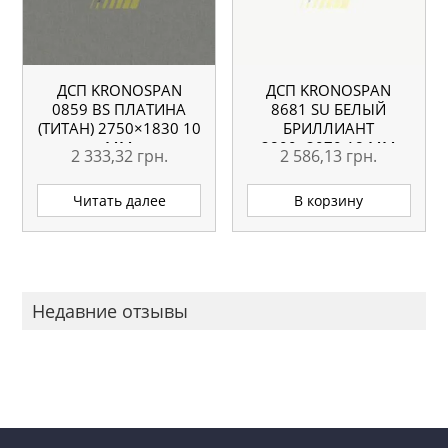
ДСП KRONOSPAN
ДСП KRONOSPAN
0859 BS ПЛАТИНА
8681 SU БЕЛЫЙ
(ТИТАН) 2750×1830 10
БРИЛЛИАНТ
ММ
2800×2070 18 ММ
2 333,32
грн.
2 586,13
грн.
Читать далее
В корзину
Недавние отзывы