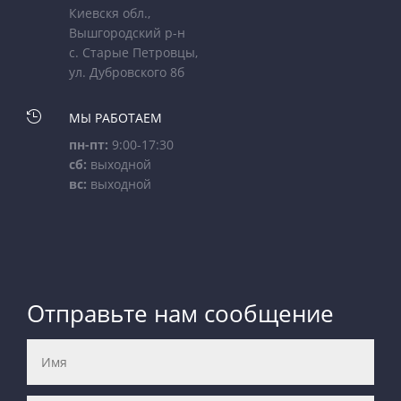
Киевскя обл.,
Вышгородский р-н
с. Старые Петровцы,
ул. Дубровского 8б

МЫ РАБОТАЕМ
пн-пт:
9:00-17:30
сб:
выходной
вс:
выходной
Отправьте нам сообщение