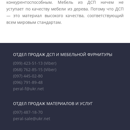
конкурентоспособным. Мебель из ДСП ничем не
уступает по качеству мебели из дерева. Потому что ДСП
— это материал высокого качества, соответствующий
всем мировым стандартам.
ОТДЕЛ ПРОДАЖ ДСП И МЕБЕЛЬНОЙ ФУРНИТУРЫ
(099) 423-51-13
(Viber)
(068) 762-85-15
(Viber)
(097) 445-02-80
(096) 791-89-48
peral-f@ukr.net
ОТДЕЛ ПРОДАЖ МАТЕРИАЛОВ И УСЛУГ
(097) 487-18-70
peral-sale@ukr.net