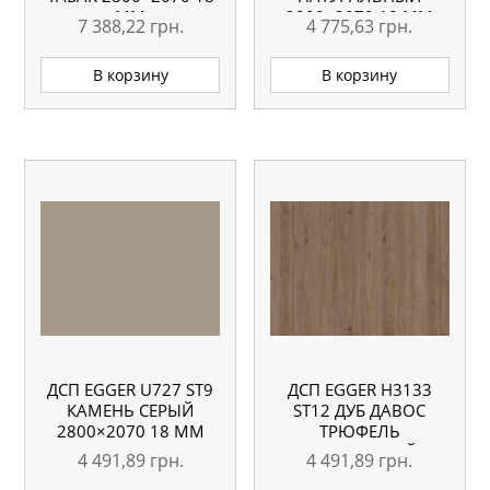
ММ
2800×2070 18 ММ
7 388,22
грн.
4 775,63
грн.
В корзину
В корзину
ДСП EGGER U727 ST9
ДСП EGGER H3133
КАМЕНЬ СЕРЫЙ
ST12 ДУБ ДАВОС
2800×2070 18 ММ
ТРЮФЕЛЬ
КОРИЧНЕВЫЙ
4 491,89
грн.
4 491,89
грн.
2800×2070 18 ММ