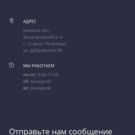

АДРЕС
Киевскя обл.,
Вышгородский р-н
с. Старые Петровцы,
ул. Дубровского 8б

МЫ РАБОТАЕМ
пн-пт:
9:00-17:30
сб:
выходной
вс:
выходной
Отправьте нам сообщение