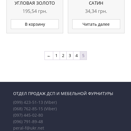
УГЛОВАЯ ЗОЛОТО
САТИН
195,54
грн.
34,34
грн.
В корзину
Читать далее
←
1
2
3
4
5
ОТДЕЛ ПРОДАЖ ДСП И МЕБЕЛЬНОЙ ФУРНИТУРЫ
(099) 423-51-13
(Viber)
(068) 762-85-15
(Viber)
(097) 445-02-80
(096) 791-89-48
peral-f@ukr.net