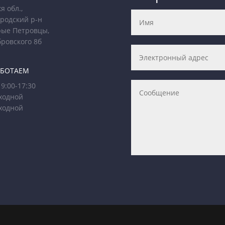
я обл.,
родский р-н
рые Петровцы,
бровского 8б
АБОТАЕМ
9:00-17:30
ходной
ходной