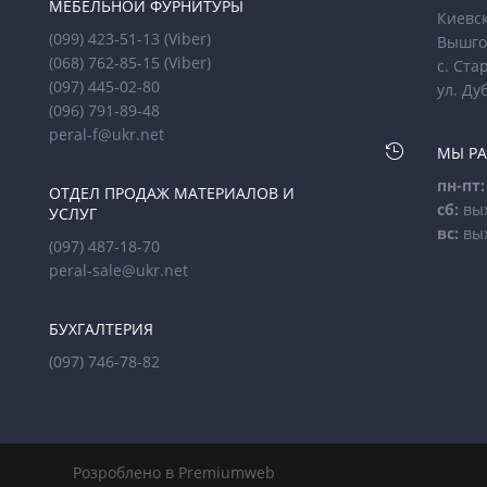
МЕБЕЛЬНОЙ ФУРНИТУРЫ
Киевск
(099) 423-51-13
(Viber)
Вышго
(068) 762-85-15
(Viber)
с. Ста
(097) 445-02-80
ул. Ду
(096) 791-89-48
peral-f@ukr.net

МЫ Р
пн-пт:
ОТДЕЛ ПРОДАЖ МАТЕРИАЛОВ И
сб:
вы
УСЛУГ
вс:
вы
(097) 487-18-70
peral-sale@ukr.net
БУХГАЛТЕРИЯ
(097) 746-78-82
Розроблено в Premiumweb