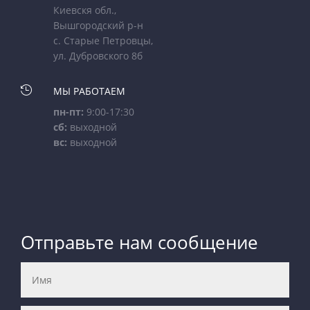
Киевскя обл.,
Вышгородский р-н
с. Старые Петровцы,
ул. Дубровского 8б

МЫ РАБОТАЕМ
пн-пт:
9:00-17:30
сб:
выходной
вс:
выходной
Отправьте нам сообщение