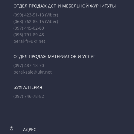
ОТДЕЛ ПРОДАЖ ДСП И МЕБЕЛЬНОЙ ФУРНИТУРЫ
(099) 423-51-13
(Viber)
(068) 762-85-15
(Viber)
(097) 445-02-80
(096) 791-89-48
peral-f@ukr.net
ОТДЕЛ ПРОДАЖ МАТЕРИАЛОВ И УСЛУГ
(097) 487-18-70
peral-sale@ukr.net
БУХГАЛТЕРИЯ
(097) 746-78-82

АДРЕС