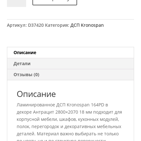
товара
ДСП
Kronospan
164PD
Артикул:
D37420
Категория:
ДСП Kronospan
Антрацит
2800×2070
18
мм
Описание
Детали
Отзывы (0)
Описание
Ламинированное ДСП Kronospan 164PD в
декоре Антрацит 2800×2070 18 мм подходит для
корпусной мебели, шкафов, кухонных модулей,
полок, перегородок и декоративных мебельных
деталей. Материал важно выбирать не только
по цвету, но и по структуре поверхности,