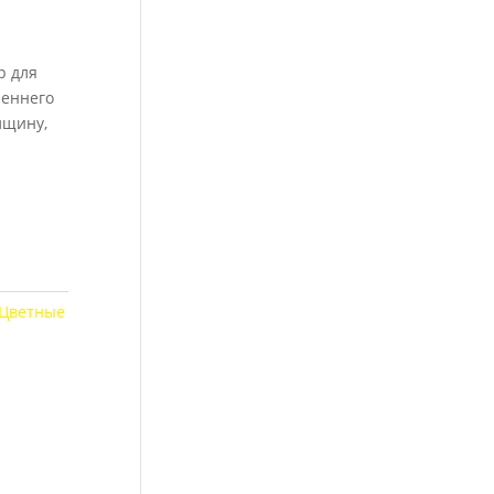
р для
реннего
лщину,
Цветные