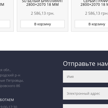
Я
SU БЕЛЫЙ БРИЛЛИАНТ
СЕРЫЙ ГРАФ
 ММ
2800×2070 18 ММ
2800×2070 18
2 586,13
грн.
2 586,13
грн
В корзину
В корзину
Отправьте на
я обл.,
родский р-н
рые Петровцы,
бровского 8б
АБОТАЕМ
9:00-17:30