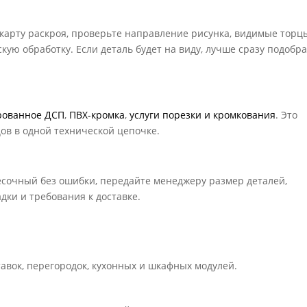
 карту раскроя, проверьте направление рисунка, видимые торц
кую обработку. Если деталь будет на виду, лучше сразу подобр
рованное ДСП
,
ПВХ-кромка
,
услуги порезки и кромкования
. Это
цов в одной технической цепочке.
есочный без ошибки, передайте менеджеру размер деталей,
дки и требования к доставке.
тавок, перегородок, кухонных и шкафных модулей.