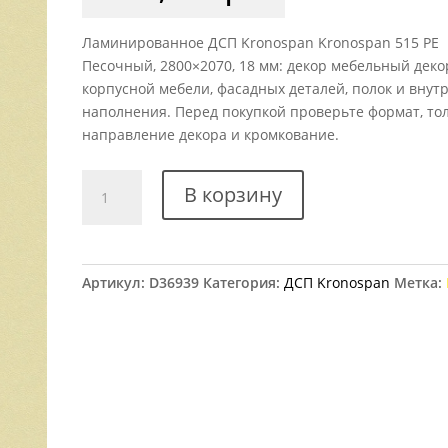
Ламинированное ДСП Kronospan Kronospan 515 РЕ
Песочный, 2800×2070, 18 мм: декор мебельный деко
корпусной мебели, фасадных деталей, полок и внут
наполнения. Перед покупкой проверьте формат, то
направление декора и кромкование.
Количество
В корзину
товара
ДСП
Kronospan
515
Артикул:
D36939
Категория:
ДСП Kronospan
Метка:
РЕ
Песочный
2800x2070
18
мм