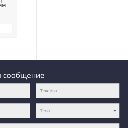
ИТ
 ММ
.
м сообщение