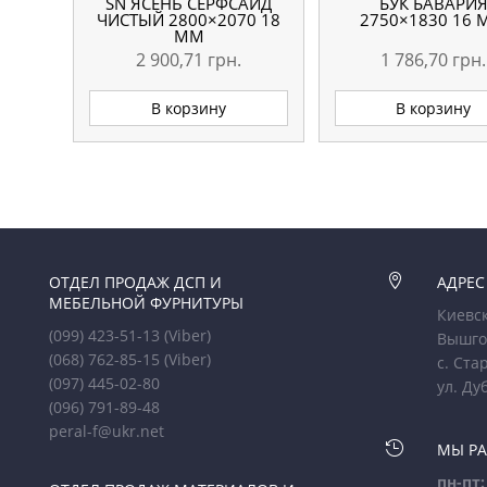
SN ЯСЕНЬ СЕРФСАЙД
БУК БАВАРИ
ЧИСТЫЙ 2800×2070 18
2750×1830 16
ММ
2 900,71
грн.
1 786,70
грн.
В корзину
В корзину
ОТДЕЛ ПРОДАЖ ДСП И

АДРЕС
МЕБЕЛЬНОЙ ФУРНИТУРЫ
Киевск
(099) 423-51-13
(Viber)
Вышго
(068) 762-85-15
(Viber)
с. Ста
(097) 445-02-80
ул. Ду
(096) 791-89-48
peral-f@ukr.net

МЫ Р
пн-пт: