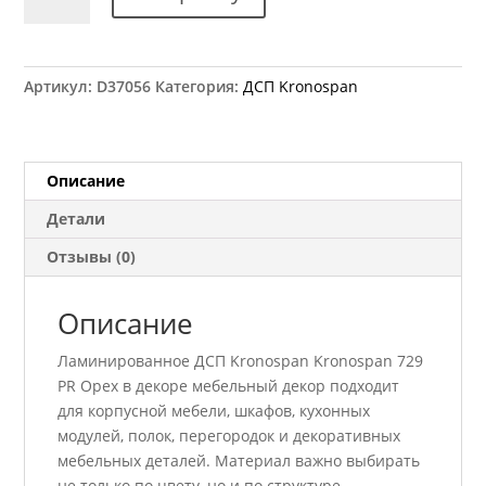
товара
ДСП
Kronospan
729
Артикул:
D37056
Категория:
ДСП Kronospan
PR
Орех
2800x2070
18
Описание
мм
Детали
Отзывы (0)
Описание
Ламинированное ДСП Kronospan Kronospan 729
PR Орех в декоре мебельный декор подходит
для корпусной мебели, шкафов, кухонных
модулей, полок, перегородок и декоративных
мебельных деталей. Материал важно выбирать
не только по цвету, но и по структуре