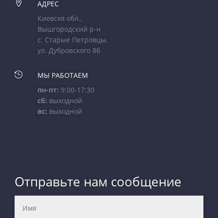

АДРЕС
Киевскя обл.,
Вышгородский р-н
с. Старые Петровцы,
ул. Дубровского 8б

МЫ РАБОТАЕМ
пн-пт:
9:00-17:30
сб:
выходной
вс:
выходной
Отправьте нам сообщение