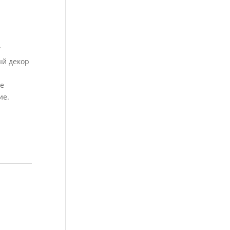
T
ый декор
те
ие.