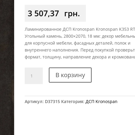
3 507,37
грн.
Ламинированное ДСП Kronospan Kronospan K353 R
Угольный камень, 2800×2070, 18 мм: декор мебельн
для корпусной мебели, фасадных деталей, полок и
внутреннего наполнения. Перед покупкой проверь
формат, толщину, направление декора и кромкован
Количество
В корзину
товара
ДСП
Kronospan
K353
Артикул:
D37315
Категория:
ДСП Kronospan
RT
Угольный
камень
2800x2070
18