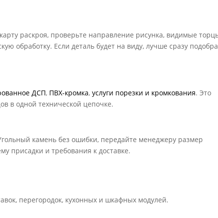
 карту раскроя, проверьте направление рисунка, видимые торц
кую обработку. Если деталь будет на виду, лучше сразу подобр
рованное ДСП
,
ПВХ-кромка
,
услуги порезки и кромкования
. Это
цов в одной технической цепочке.
Угольный камень без ошибки, передайте менеджеру размер
ему присадки и требования к доставке.
тавок, перегородок, кухонных и шкафных модулей.