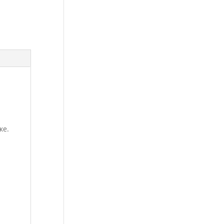
л
ке.