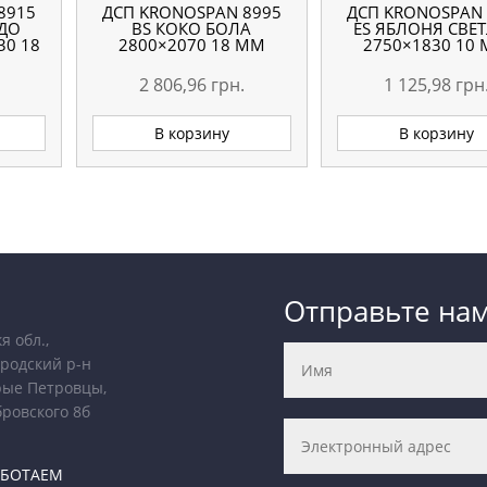
8915
ДСП KRONOSPAN 8995
ДСП KRONOSPAN 
ЕДО
ВS КОКО БОЛА
ES ЯБЛОНЯ СВЕ
30 18
2800×2070 18 ММ
2750×1830 10
2 806,96
грн.
1 125,98
грн
В корзину
В корзину
Отправьте на
я обл.,
родский р-н
рые Петровцы,
бровского 8б
АБОТАЕМ