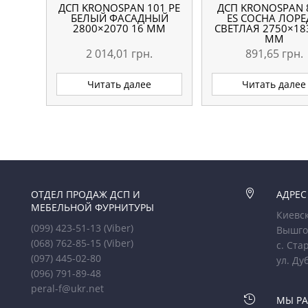
ДСП KRONOSPAN 101 РЕ
ДСП KRONOSPAN 
БЕЛЫЙ ФАСАДНЫЙ
ES СОСНА ЛОР
2800×2070 16 ММ
СВЕТЛАЯ 2750×18
ММ
2 014,01
грн.
891,65
грн.
Читать далее
Читать далее
ОТДЕЛ ПРОДАЖ ДСП И

АДРЕС
МЕБЕЛЬНОЙ ФУРНИТУРЫ
Киевск
(099) 423-51-13
(Viber)
Вышго
(068) 762-85-15
(Viber)
с. Ста
(097) 445-02-80
ул. Ду
(096) 791-89-48
peral-f@ukr.net

МЫ Р