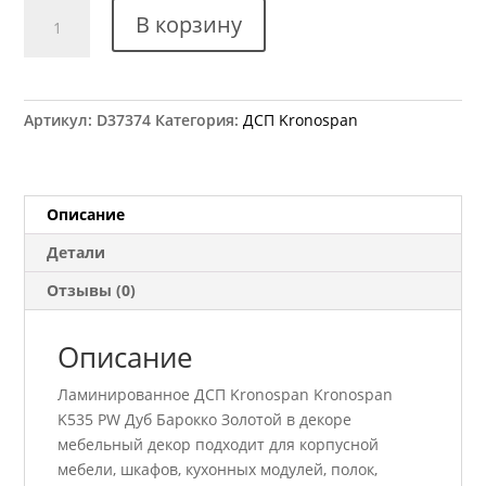
Количество
В корзину
товара
ДСП
Kronospan
K535
Артикул:
D37374
Категория:
ДСП Kronospan
PW
Дуб
Барокко
Золотой
Описание
2800x2070
Детали
18
мм
Отзывы (0)
Описание
Ламинированное ДСП Kronospan Kronospan
K535 PW Дуб Барокко Золотой в декоре
мебельный декор подходит для корпусной
мебели, шкафов, кухонных модулей, полок,