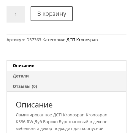
Количество
В корзину
товара
ДСП
Kronospan
K536
Артикул:
D37363
Категория:
ДСП Kronospan
RW
Дуб
Бароко
Бурштыновый
Описание
2800x2070
Детали
18
мм
Отзывы (0)
Описание
Ламинированное ДСП Kronospan Kronospan
K536 RW Дуб Бароко Бурштыновый в декоре
мебельный декор подходит для корпусной