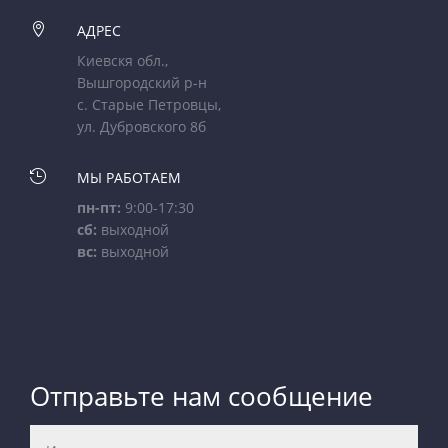

АДРЕС
Киевскя обл.,
Вышгородский р-н
с. Старые Петровцы,
ул. Дубровского 8б

МЫ РАБОТАЕМ
пн-пт:
9:00-17:30
сб:
выходной
вс:
выходной
Отправьте нам сообщение