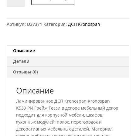
товара
ДСП
Kronospan
K539
Артикул:
D37371
Категория:
ДСП Kronospan
PN
Грейж
Тесси
2800x2070
Описание
18
Детали
мм
Отзывы (0)
Описание
Ламинированное ДСП Kronospan Kronospan
K539 PN Грейж Тесси в декоре мебельный декор
подходит для корпусной мебели, шкафов,
кухонных модулей, полок, перегородок и
декоративных мебельных деталей. Материал
важно выбирать не только по цвету, но и по