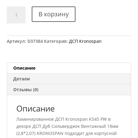
Количество
В корзину
товара
K545
PW
ДСП
Артикул:
D37384
Категория:
ДСП Kronospan
Дуб
Сильверджек
Винтажный
18мм
Описание
(2,8*2,07)
Детали
KRONOSPAN
Отзывы (0)
Описание
Ламинированное ДСП Kronospan K545 PW в
декоре ДСП Дуб Сильверджек Винтажный 18мм
(2,8*2,07) KRONOSPAN подходит для корпусной