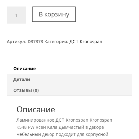
Количество
В корзину
товара
ДСП
Kronospan
K548
Артикул:
D37373
Категория:
ДСП Kronospan
PW
Ясен
Кала
Дымчастый
Описание
2800x2070
Детали
18
мм
Отзывы (0)
Описание
Ламинированное ДСП Kronospan Kronospan
K548 PW Ясен Кала Дымчастый в декоре
мебельный декор подходит для корпусной