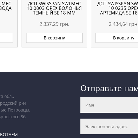
I MFC
ДСП SWISSPAN SWI MFC
ДСП SWISSPAN SW
 ВОДА
10 0003 ОРЕХ БОЛОНЬЯ
10 0235 ОРЕ
ТЕМНЫЙ SE 18 ММ
АРТЕМИДА SE 1
2 337,29
грн.
2 434,64
грн
В корзину
В корзину
Отправьте на
я обл.,
родский р-н
рые Петровцы,
бровского 8б
АБОТАЕМ