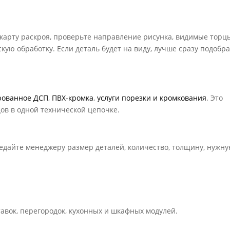
 карту раскроя, проверьте направление рисунка, видимые торц
кую обработку. Если деталь будет на виду, лучше сразу подобр
рованное ДСП
,
ПВХ-кромка
,
услуги порезки и кромкования
. Это
цов в одной технической цепочке.
редайте менеджеру размер деталей, количество, толщину, нужн
тавок, перегородок, кухонных и шкафных модулей.