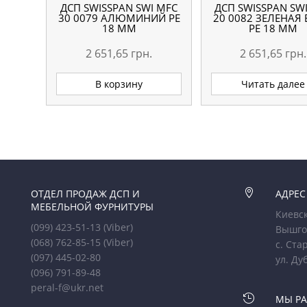
ДСП SWISSPAN SWI MFC
ДСП SWISSPAN SW
30 0079 АЛЮМИНИЙ PE
20 0082 ЗЕЛЕНАЯ
18 ММ
PE 18 ММ
2 651,65
грн.
2 651,65
грн.
В корзину
Читать далее
ОТДЕЛ ПРОДАЖ ДСП И

АДРЕС
МЕБЕЛЬНОЙ ФУРНИТУРЫ
Киевск
(099) 423-51-13
(Viber)
Вышго
(068) 762-85-15
(Viber)
с. Ста
(097) 445-02-80
ул. Ду
(096) 791-89-48
peral-f@ukr.net

МЫ Р