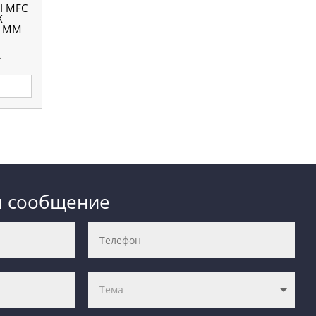
I MFC
Х
8 ММ
.
м сообщение