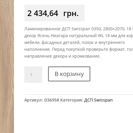
2 434,64
грн.
Ламинированное ДСП Swisspan 0350, 2800×2070, 18 
декор Ясень Ниагара натуральный WL 18 мм для ко
мебели, фасадных деталей, полок и внутреннего
наполнения. Перед покупкой проверьте формат, то
направление декора и кромкование.
Количество
В корзину
товара
ДСП
Swisspan
SWI
Артикул:
D36958
Категория:
ДСП Swisspan
MFC
10
0350
Ясень
Ниагара