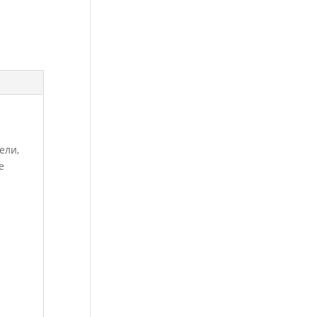
ели,
е