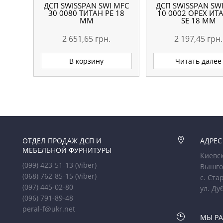
ДСП SWISSPAN SWI MFC
ДСП SWISSPAN SW
30 0080 ТИТАН PE 18
10 0002 ОРЕХ ИТ
ММ
SE 18 ММ
2 651,65
грн.
2 197,45
грн.
В корзину
Читать далее
ОТДЕЛ ПРОДАЖ ДСП И

АДРЕС
МЕБЕЛЬНОЙ ФУРНИТУРЫ
Киевск
(099) 423-51-13
(Viber)
Вышго
(068) 762-85-15
(Viber)
с. Ста
(097) 445-02-80
ул. Ду
(096) 791-89-48
peral-f@ukr.net

МЫ Р