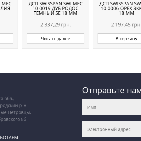
I MFC
ДСП SWISSPAN SWI MFC
ДСП SWISSPAN SW
АЛИЯ
10 0019 ДУБ РОДОС
10 0006 ОРЕХ ЭК
ТЕМНЫЙ SE 18 ММ
18 ММ
2 337,29
грн.
2 197,45
грн
Читать далее
В корзину
Отправьте на
я обл.,
родский р-н
рые Петровцы,
бровского 8б
АБОТАЕМ