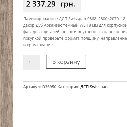
2 337,29
грн.
Ламинированное ДСП Swisspan 0368, 2800×2070, 18 
декор Дуб Арканзас темный WL 18 мм для корпусной
фасадных деталей, полок и внутреннего наполнени
покупкой проверьте формат, толщину, направление
и кромкование.
Количество
В корзину
товара
ДСП
Swisspan
SWI
Артикул:
D36950
Категория:
ДСП Swisspan
MFC
10
0368
Дуб
Арканзас
темный