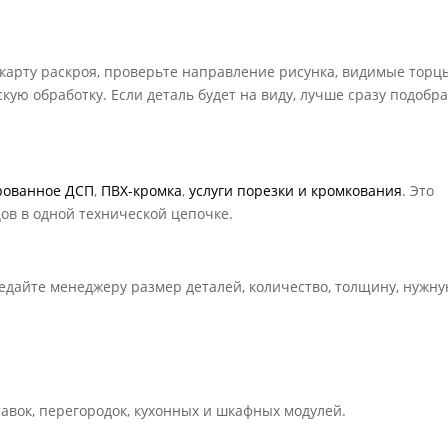
 карту раскроя, проверьте направление рисунка, видимые торц
кую обработку. Если деталь будет на виду, лучше сразу подобр
рованное ДСП
,
ПВХ-кромка
,
услуги порезки и кромкования
. Это
цов в одной технической цепочке.
редайте менеджеру размер деталей, количество, толщину, нужн
тавок, перегородок, кухонных и шкафных модулей.