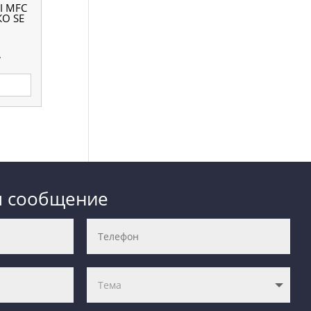
I MFC
КО SE
.
м сообщение