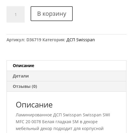
Количество
В корзину
товара
ДСП
Swisspan
SWI
Артикул:
D36719
Категория:
ДСП Swisspan
MFC
20
0078
Белая
Описание
гладкая
Детали
SM
2750х1830
Отзывы (0)
18
мм
Описание
Ламинированное ДСП Swisspan Swisspan SWI
MFC 20 0078 Белая гладкая SM в декоре
мебельный декор подходит для корпусной