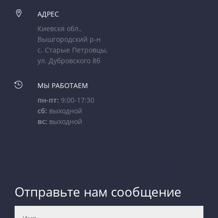

АДРЕС
Киевскя обл.,
Вышгородский р-н
с. Старые Петровцы,
ул. Дубровского 8б

МЫ РАБОТАЕМ
пн-пт:
9:00-17:30
сб:
выходной
вс:
выходной
Отправьте нам сообщение