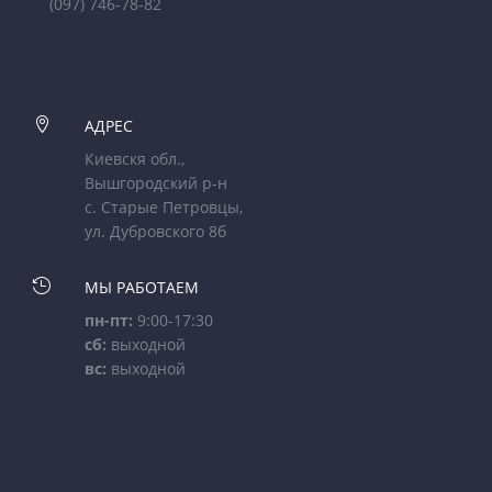
(097) 746-78-82

АДРЕС
Киевскя обл.,
Вышгородский р-н
с. Старые Петровцы,
ул. Дубровского 8б

МЫ РАБОТАЕМ
пн-пт:
9:00-17:30
сб:
выходной
вс:
выходной