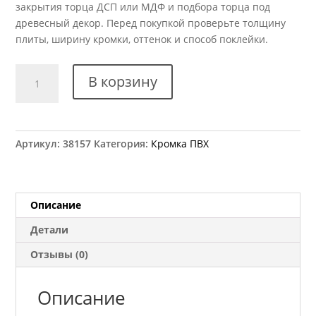
закрытия торца ДСП или МДФ и подбора торца под
древесный декор. Перед покупкой проверьте толщину
плиты, ширину кромки, оттенок и способ поклейки.
Количество
В корзину
товара
Кромка
ПВХ
Kromag
Артикул:
38157
Категория:
Кромка ПВХ
12.04
Бук
тироль
шоколадный
Описание
22x2
Детали
мм
Отзывы (0)
Описание