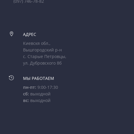
(097) 746-78-82

АДРЕС
Киевскя обл.,
Вышгородский р-н
с. Старые Петровцы,
ул. Дубровского 8б

МЫ РАБОТАЕМ
пн-пт:
9:00-17:30
сб:
выходной
вс:
выходной