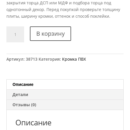
закрытия торца ДСП или МДФ и подбора торца под
однотонный декор. Перед покупкой проверьте толщину
плиты, ширину кромки, оттенок и способ поклейки.
Количество
В корзину
товара
Кромка
ПВХ
Kromag
Артикул:
38713
Категория:
Кромка ПВХ
519.01
Слоновая
кость
22x0,6
Описание
мм
Детали
Отзывы (0)
Описание