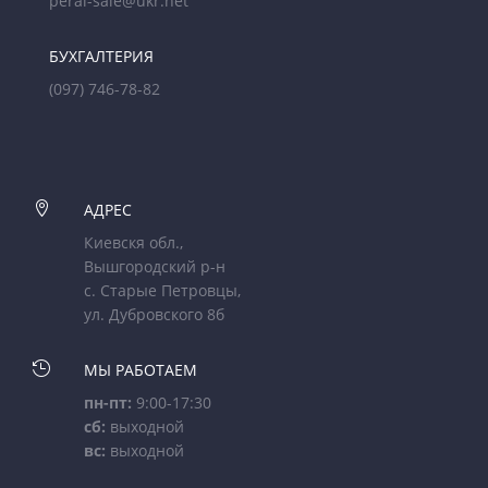
peral-sale@ukr.net
БУХГАЛТЕРИЯ
(097) 746-78-82

АДРЕС
Киевскя обл.,
Вышгородский р-н
с. Старые Петровцы,
ул. Дубровского 8б

МЫ РАБОТАЕМ
пн-пт:
9:00-17:30
сб:
выходной
вс:
выходной