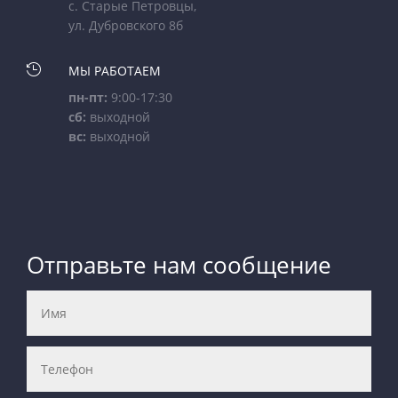
с. Старые Петровцы,
ул. Дубровского 8б

МЫ РАБОТАЕМ
пн-пт:
9:00-17:30
сб:
выходной
вс:
выходной
Отправьте нам сообщение