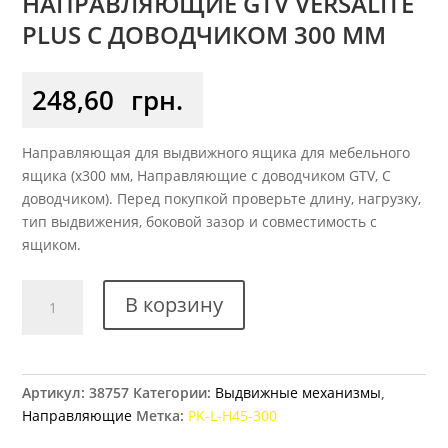
НАПРАВЛЯЮЩИЕ GTV VERSALITE
PLUS С ДОВОДЧИКОМ 300 ММ
248,60
грн.
Направляющая для выдвижного ящика для мебельного
ящика (x300 мм, Направляющие с доводчиком GTV, С
доводчиком). Перед покупкой проверьте длину, нагрузку,
тип выдвижения, боковой зазор и совместимость с
ящиком.
Количество
В корзину
товара
Направляющие
GTV
Versalite
Артикул:
38757
Категории:
Выдвижные механизмы
,
Plus
Направляющие
Метка:
PK-L-H45-300
с