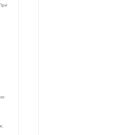
 При
ие
ж,