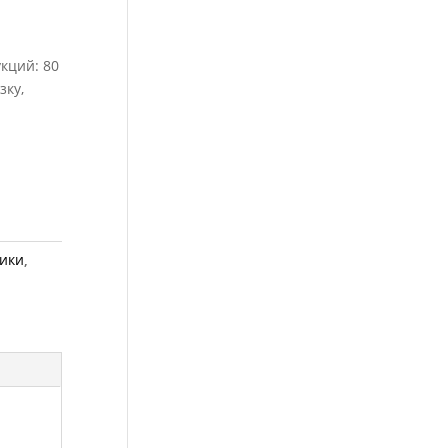
кций: 80
зку,
ики
,