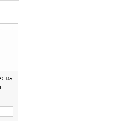
АЯ DA
A
N