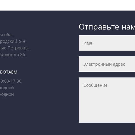
Отправьте на
я обл.,
родский р-н
рые Петровцы,
бровского 8б
АБОТАЕМ
9:00-17:30
ходной
ходной