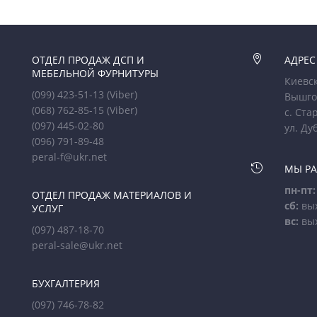
ОТДЕЛ ПРОДАЖ ДСП И

АДРЕС
МЕБЕЛЬНОЙ ФУРНИТУРЫ
Киевск
(099) 423-51-13
(Viber)
Вышго
(068) 762-85-15
(Viber)
с. Ста
(097) 445-02-80
ул. Ду
(096) 791-89-48
peral-f@ukr.net

МЫ Р
пн-пт:
ОТДЕЛ ПРОДАЖ МАТЕРИАЛОВ И
сб:
вы
УСЛУГ
вс:
вы
(097) 487-18-70
peral-sale@ukr.net
БУХГАЛТЕРИЯ
(097) 746-78-82