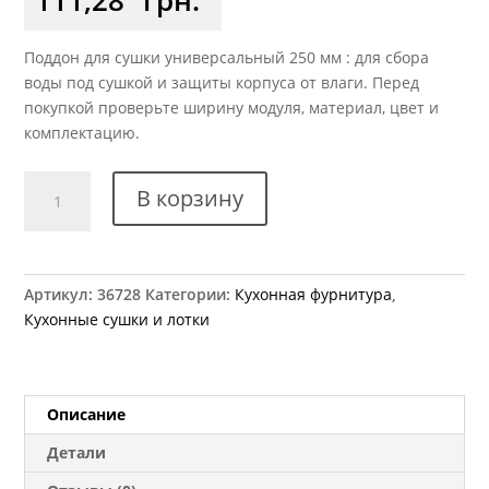
Поддон для сушки универсальный 250 мм : для сбора
воды под сушкой и защиты корпуса от влаги. Перед
покупкой проверьте ширину модуля, материал, цвет и
комплектацию.
Количество
В корзину
товара
Поддон
для
сушки
Артикул:
36728
Категории:
Кухонная фурнитура
,
прозрачный
Кухонные сушки и лотки
700
мм
Описание
Детали