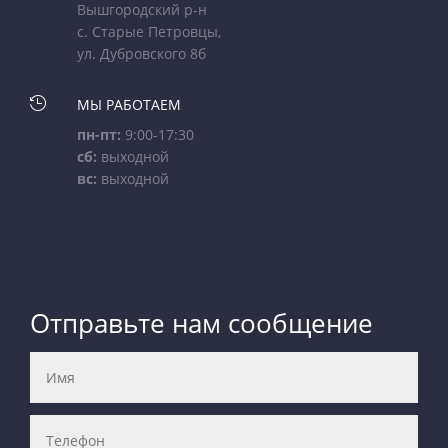
Вышгородский р-н
с. Старые Петровцы,
ул. Дубровского 8б

МЫ РАБОТАЕМ
пн-пт:
9:00-17:30
сб:
выходной
вс:
выходной
Отправьте нам сообщение