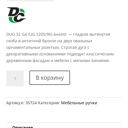
DUG 32 G4 (UG 3205/96) аналог — гладкая вытянутая
скоба в античной бронзе на двух овальных
орнаментальных розетках. Строгая дуга с
декоративными основаниями подходит классическим
деревянным фасадам и мебели с мягкими линиями.
Количество
В корзину
товара
Ручка
мебельная
DUG
Артикул:
35724
Категория:
Мебельные ручки
32
G4
(UG
3205/96)
Описание