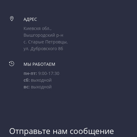

АДРЕС
Киевскя обл.,
Вышгородский р-н
с. Старые Петровцы,
ул. Дубровского 8б

МЫ РАБОТАЕМ
пн-пт:
9:00-17:30
сб:
выходной
вс:
выходной
Отправьте нам сообщение