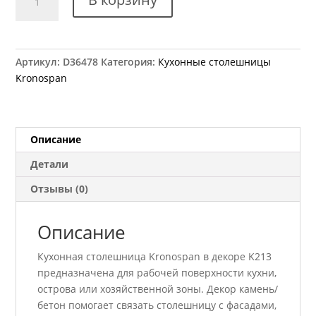
товара
Столешница
Kronospan
7437
Артикул:
D36478
Категория:
Кухонные столешницы
(K213)
Kronospan
RS
Травертин
темный
4100x600x38
Описание
мм
Детали
Отзывы (0)
Описание
Кухонная столешница Kronospan в декоре K213
предназначена для рабочей поверхности кухни,
острова или хозяйственной зоны. Декор камень/
бетон помогает связать столешницу с фасадами,