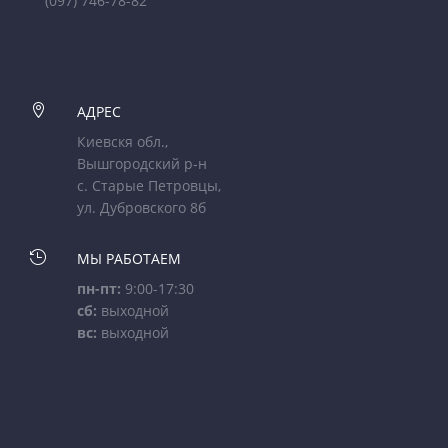
(097) 746-78-82

АДРЕС
Киевскя обл.,
Вышгородский р-н
с. Старые Петровцы,
ул. Дубровского 8б

МЫ РАБОТАЕМ
пн-пт:
9:00-17:30
сб:
выходной
вс:
выходной