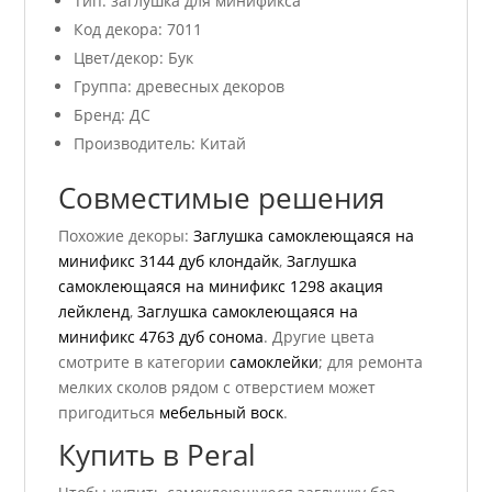
Тип: заглушка для минификса
Код декора: 7011
Цвет/декор: Бук
Группа: древесных декоров
Бренд: ДС
Производитель: Китай
Совместимые решения
Похожие декоры:
Заглушка самоклеющаяся на
минификс 3144 дуб клондайк
,
Заглушка
самоклеющаяся на минификс 1298 акация
лейкленд
,
Заглушка самоклеющаяся на
минификс 4763 дуб сонома
. Другие цвета
смотрите в категории
самоклейки
; для ремонта
мелких сколов рядом с отверстием может
пригодиться
мебельный воск
.
Купить в Peral