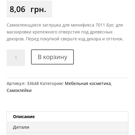
8,06
грн.
Самоклеющаяся заглушка для минификса 7011 Бук: для
маскировки крепежного отверстия под древесных
декоров. Перед покупкой сверьте код декора и оттенок.
Количество
В корзину
товара
Заглушка
самоклеющаяся
на
Артикул:
33648
Категории:
Мебельная косметика
,
минификс
Самоклейки
7011
бук
Описание
Детали