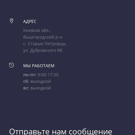

АДРЕС
Киевскя обл.,
Вышгородский р-н
с. Старые Петровцы,
ул. Дубровского 8б

МЫ РАБОТАЕМ
пн-пт:
9:00-17:30
сб:
выходной
вс:
выходной
Отправьте нам сообщение