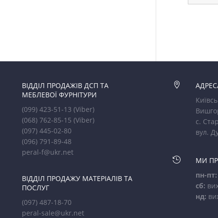
ВІДДІЛ ПРОДАЖІВ ДСП ТА

АДРЕС
МЕБЛЕВОЇ ФУРНІТУРИ
Київсь
(099) 423-51-13
(Viber)
Вишго
(068) 762-85-15
(Viber)
с. Стар
(097) 445-02-80
вул. Д
(096) 791-89-48
peral-f@ukr.net

МИ П
пн-пт:
ВІДДІЛ ПРОДАЖУ МАТЕРІАЛІВ ТА
сб:
вих
ПОСЛУГ
нд:
ви
(097) 487-18-70
peral-sale@ukr.net