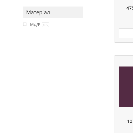
47
Матеріал
МДФ
185
10