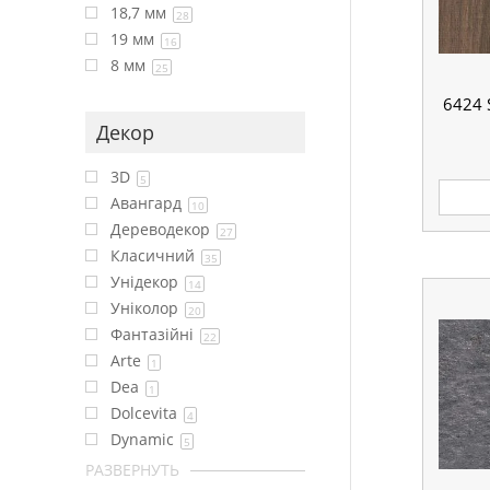
18,7 мм
28
19 мм
16
8 мм
25
6424 
Декор
3D
5
Авангард
10
Дереводекор
27
Класичний
35
Унідекор
14
Уніколор
20
Фантазійні
22
Arte
1
Dea
1
Dolcevita
4
Dynamic
5
РАЗВЕРНУТЬ