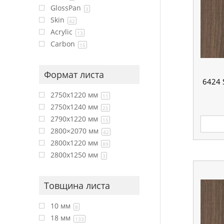
GlossPan
3
Skin
42
Acrylic
13
Carbon
15
Формат листа
6424 
2750х1220 мм
11
2750х1240 мм
25
2790х1220 мм
15
2800×2070 мм
42
2800x1220 мм
89
2800х1250 мм
3
Товщина листа
10 мм
8
18 мм
133