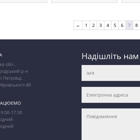
←
1
2
3
4
5
6
7
8
Надішліть нам
А
ка обл.,
родський р-н
і Петрівці,
убровського 8б
РАЦЮЄМО
9:00-17:30
ідний
хідний