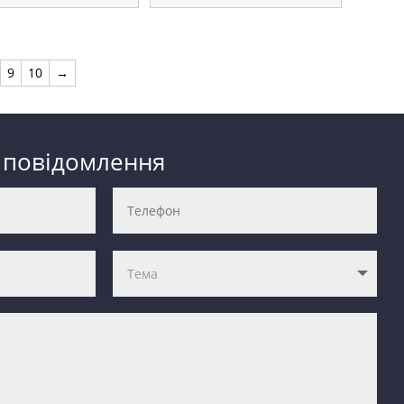
9
10
→
 повідомлення