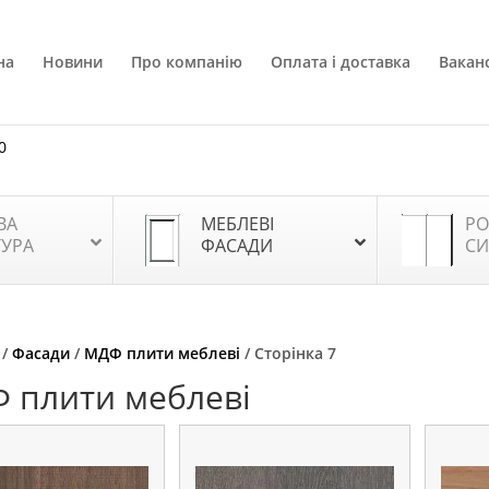
на
Новини
Про компанію
Оплата і доставка
Ваканс
0
ВА
МЕБЛЕВІ
РО
ТУРА
ФАСАДИ
СИ
/
Фасади
/
МДФ плити меблеві
/ Сторінка 7
 плити меблеві