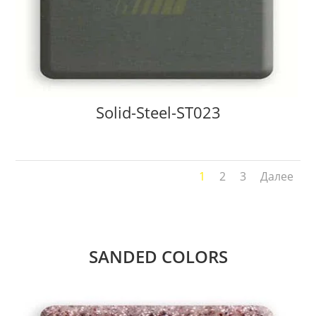
Solid-Steel-ST023
1
2
3
Далее
SANDED COLORS