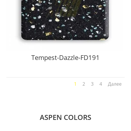
Tempest-Dazzle-FD191
1
2
3
4
Далее
ASPEN COLORS