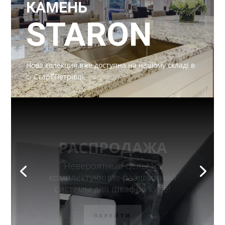
КАМЕНЬ
STARON
Нова колекция вже доступна на нашому складі в
с. Старі Петрівці.
РАСПРОДАЖА
Невероятные цены на
комплектующие раздвижной
системы для шкафов купе!
ПЕРЕЙТИ