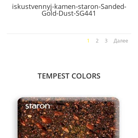
iskustvennyj-kamen-staron-Sanded-
Gold-Dust-SG441
1
2
3
Далее
TEMPEST COLORS