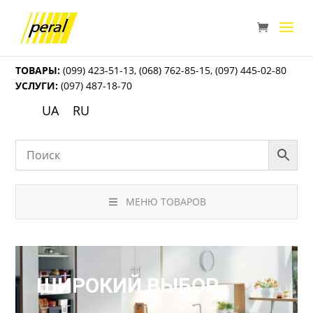
ТОВАРЫ:
(099) 423-51-13
,
(068) 762-85-15
,
(097) 445-02-80
УСЛУГИ:
(097) 487-18-70
UA
RU
МЕНЮ ТОВАРОВ
ШИРОКИЙ ВЫБОР