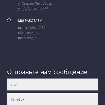
с. Старые Петровцы,
ул. Дубровского 8б

МЫ РАБОТАЕМ
пн-пт:
9:00-17:30
сб:
выходной
вс:
выходной
Отправьте нам сообщение