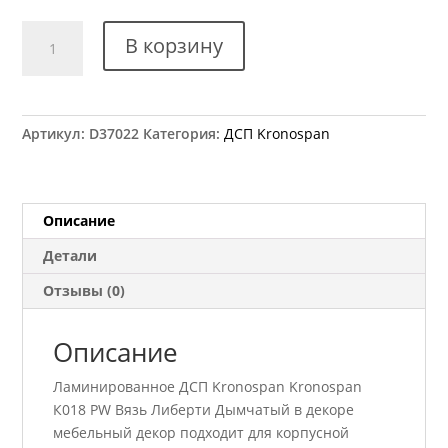
Количество
В корзину
товара
ДСП
Kronospan
К018
Артикул:
D37022
Категория:
ДСП Kronospan
PW
Вязь
Либерти
Дымчатый
Описание
2800x2070
Детали
18
мм
Отзывы (0)
Описание
Ламинированное ДСП Kronospan Kronospan
К018 PW Вязь Либерти Дымчатый в декоре
мебельный декор подходит для корпусной