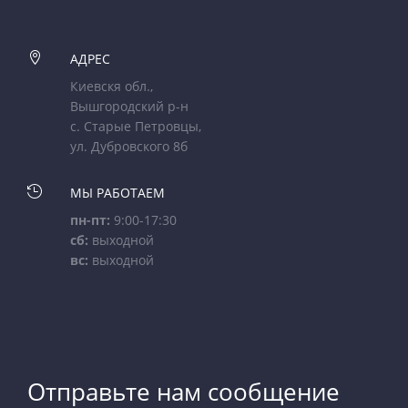

АДРЕС
Киевскя обл.,
Вышгородский р-н
с. Старые Петровцы,
ул. Дубровского 8б

МЫ РАБОТАЕМ
пн-пт:
9:00-17:30
сб:
выходной
вс:
выходной
Отправьте нам сообщение