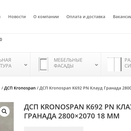
я
Новости
О компании
Оплата и доставка
Ваканси
80
ЬНАЯ
МЕБЕЛЬНЫЕ
РА
ТУРА
ФАСАДЫ
СИ
е
/
ДСП Kronospan
/ ДСП Kronospan K692 РN Клауд Гранада 280
ДСП KRONOSPAN K692 РN КЛ
ГРАНАДА 2800×2070 18 ММ