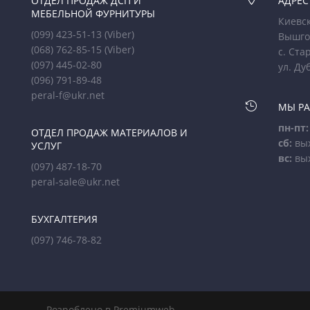
ОТДЕЛ ПРОДАЖ ДСП И
АДРЕС
МЕБЕЛЬНОЙ ФУРНИТУРЫ
Киевск
(099) 423-51-13
(Viber)
Вышго
(068) 762-85-15
(Viber)
с. Ста
(097) 445-02-80
ул. Ду
(096) 791-89-48
peral-f@ukr.net

МЫ Р
пн-пт:
ОТДЕЛ ПРОДАЖ МАТЕРИАЛОВ И
сб:
вы
УСЛУГ
вс:
вы
(097) 487-18-70
peral-sale@ukr.net
БУХГАЛТЕРИЯ
(097) 746-78-82
Розроблено в Premiumweb