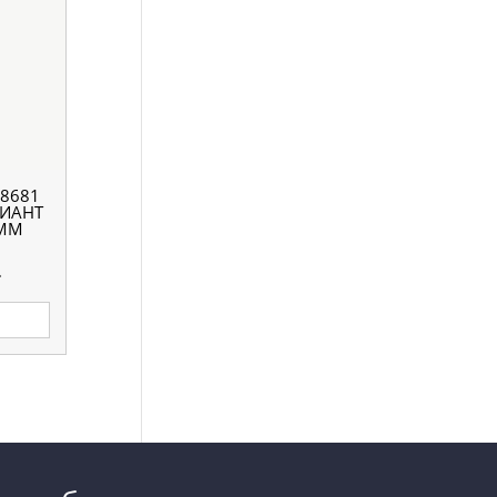
8681
ЛИАНТ
 ММ
.