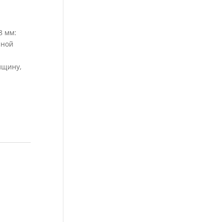
8 мм:
сной
лщину,