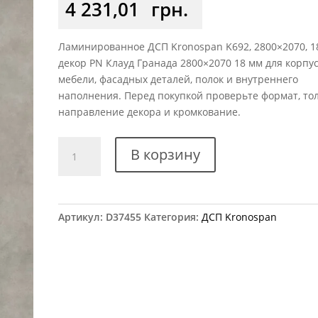
4 231,01
грн.
Ламинированное ДСП Kronospan K692, 2800×2070, 1
декор РN Клауд Гранада 2800×2070 18 мм для корпу
мебели, фасадных деталей, полок и внутреннего
наполнения. Перед покупкой проверьте формат, то
направление декора и кромкование.
Количество
В корзину
товара
ДСП
Kronospan
K692
Артикул:
D37455
Категория:
ДСП Kronospan
РN
Клауд
Гранада
2800×2070
18
мм