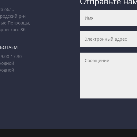
Отправьте на
я обл.,
родский р-н
рые Петровцы,
бровского 8б
АБОТАЕМ
9:00-17:30
ходной
ходной