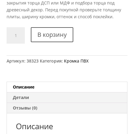
закрытия торца ДСП или МДФ и подбора торца под
древесный декор. Перед покупкой проверьте толщину
плиты, ширину кромки, оттенок и способ поклейки.
Количество
В корзину
товара
Кромка
ПВХ
Kromag
Артикул:
38323
Категория:
Кромка ПВХ
14.02
Груша
светлая
22x2
Описание
мм
Детали
Отзывы (0)
Описание