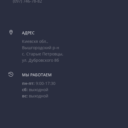
(097) 746-78-82

АДРЕС
Киевскя обл.,
Вышгородский р-н
с. Старые Петровцы,
ул. Дубровского 8б

МЫ РАБОТАЕМ
пн-пт:
9:00-17:30
сб:
выходной
вс:
выходной