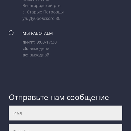
Вышгородский р-н
с. Старые Петровцы,
ул. Дубровского 8б

МЫ РАБОТАЕМ
пн-пт:
9:00-17:30
сб:
выходной
вс:
выходной
Отправьте нам сообщение