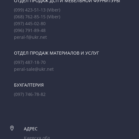
ОТДЕЛ ПРОДАЖ ДСП И МЕБЕЛЬНОЙ ФУРНИТУРЫ
(099) 423-51-13
(Viber)
(068) 762-85-15
(Viber)
(097) 445-02-80
(096) 791-89-48
peral-f@ukr.net
ОТДЕЛ ПРОДАЖ МАТЕРИАЛОВ И УСЛУГ
(097) 487-18-70
peral-sale@ukr.net
БУХГАЛТЕРИЯ
(097) 746-78-82

АДРЕС
Киевскя обл.,