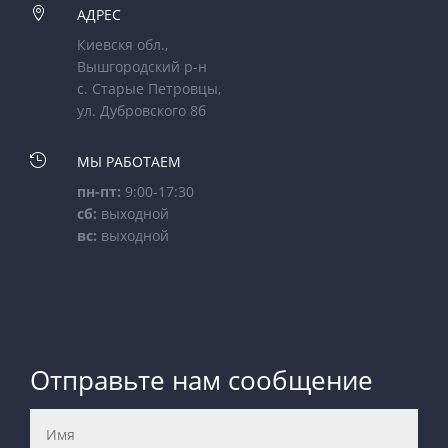

АДРЕС
Киевскя обл.,
Вышгородский р-н
с. Старые Петровцы,
ул. Дубровского 8б

МЫ РАБОТАЕМ
пн-пт:
9:00-17:30
сб:
выходной
вс:
выходной
Отправьте нам сообщение