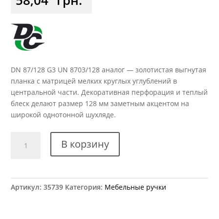
DN 87/128 G3 UN 8703/128 аналог — золотистая выгнутая
планка с матрицей мелких круглых углублений в
центральной части. Декоративная перфорация и теплый
блеск делают размер 128 мм заметным акцентом на
широкой однотонной шухляде.
Количество
В корзину
товара
Ручка
мебельная
DN
Артикул:
35739
Категория:
Мебельные ручки
87/128
G3
UN