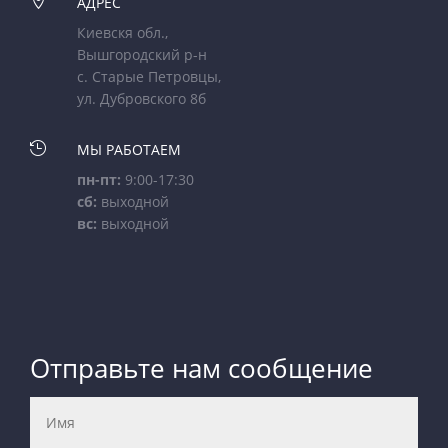

АДРЕС
Киевскя обл.,
Вышгородский р-н
с. Старые Петровцы,
ул. Дубровского 8б

МЫ РАБОТАЕМ
пн-пт:
9:00-17:30
сб:
выходной
вс:
выходной
Отправьте нам сообщение