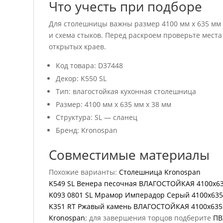
Что учесть при подборе
Для столешницы важны размер 4100 мм x 635 мм x
и схема стыков. Перед раскроем проверьте места
открытых краев.
Код товара: D37448
Декор: K550 SL
Тип: влагостойкая кухонная столешница
Размер: 4100 мм x 635 мм x 38 мм
Структура: SL — сланец
Бренд: Kronospan
Совместимые материалы
Похожие варианты:
Столешница Kronospan
K549 SL Венера песочная ВЛАГОСТОЙКАЯ 4100x6
K093 0801 SL Мрамор Имперадор Серый 4100x635
K351 RT Ржавый камень ВЛАГОСТОЙКАЯ 4100x635
Kronospan
; для завершения торцов подберите
ПВ