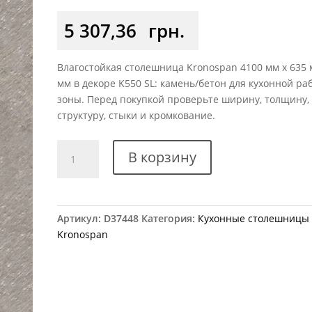
5 307,36
грн.
Влагостойкая столешница Kronospan 4100 мм x 635 
мм в декоре K550 SL: камень/бетон для кухонной ра
зоны. Перед покупкой проверьте ширину, толщину,
структуру, стыки и кромкование.
Количество
В корзину
товара
Столешница
Kronospan
K550
Артикул:
D37448
Категория:
Кухонные столешницы
SL
Kronospan
Венера
Дав/
Шифер
ВЛАГОСТОЙКАЯ
4100x635x38