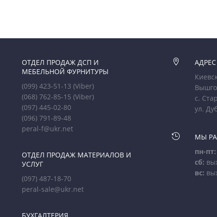
ОТДЕЛ ПРОДАЖ ДСП И

АДРЕС
МЕБЕЛЬНОЙ ФУРНИТУРЫ
Киевск
(099) 423-51-13
(Viber)
Вышго
(068) 762-85-15
(Viber)
с. Ста
(097) 445-02-80
ул. Ду
(096) 791-89-48
peral-f@ukr.net

МЫ Р
пн-пт:
ОТДЕЛ ПРОДАЖ МАТЕРИАЛОВ И
сб:
вы
УСЛУГ
вс:
вы
(097) 487-18-70
peral-sale@ukr.net
БУХГАЛТЕРИЯ