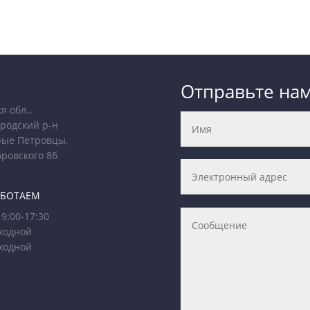
Отправьте на
я обл.,
родский р-н
рые Петровцы,
бровского 8б
АБОТАЕМ
9:00-17:30
ходной
ходной