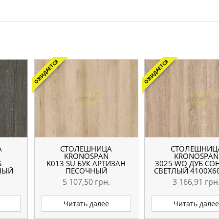
ОЖИДАЕТСЯ
ОЖИДАЕТСЯ
А
СТОЛЕШНИЦА
СТОЛЕШНИЦ
KRONOSPAN
KRONOSPAN
S
K013 SU БУК АРТИЗАН
3025 WO ДУБ С
НЫЙ
ПЕСОЧНЫЙ
СВЕТЛЫЙ 4100X6
ММ
4100X600X38 ММ
ММ
5 107,50
грн.
3 166,91
грн
Читать далее
Читать дале