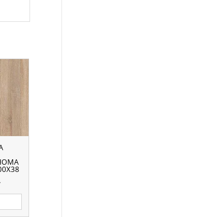
А
ОНОМА
00X38
.
е