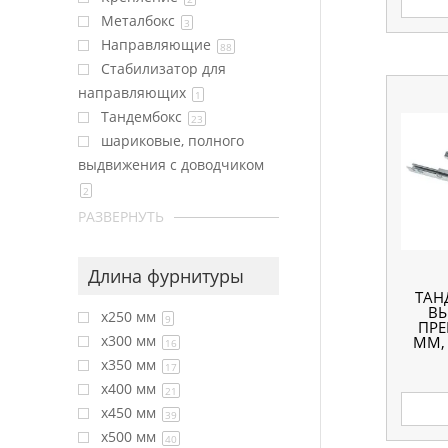
Металбокс
3
Направляющие
88
Стабилизатор для
направляющих
1
Тандембокс
23
шариковые, полного
выдвижения с доводчиком
2
РАЗВЕРНУТЬ
Длина фурнитуры
ТАН
ВЫ
x250 мм
9
ПРЕ
x300 мм
ММ,
16
x350 мм
17
x400 мм
21
x450 мм
39
x500 мм
40