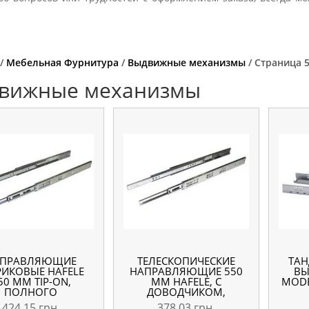
/
Мебельная Фурнитура
/
Выдвижные механизмы
/ Страница 
вижные механизмы
АПРАВЛЯЮЩИЕ
ТЕЛЕСКОПИЧЕСКИЕ
ТА
ИКОВЫЕ HAFELE
НАПРАВЛЯЮЩИЕ 550
ВЫ
50 ММ TIP-ON,
ММ HAFELE, С
MODE
ПОЛНОГО
ДОВОДЧИКОМ,
ЫДВИЖЕНИЯ,
ПОЛНОГО
424,15
грн.
378,03
грн.