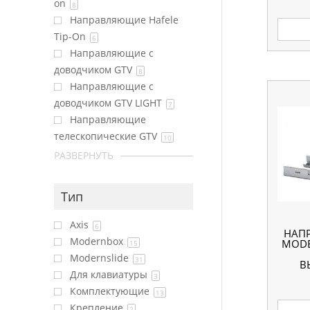
БО
on
8
Направляющие Hafele
Tip-On
6
Направляющие с
доводчиком GTV
8
Направляющие с
доводчиком GTV LIGHT
7
Направляющие
телескопические GTV
10
РАЗВЕРНУТЬ
Тип
Axis
6
НАП
Modernbox
MODE
15
Modernslide
31
В
Для клавиатуры
3
Комплектующие
13
Крепление
2