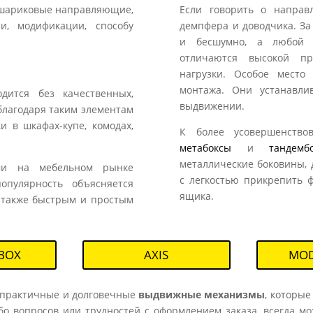
и шариковые направляющие,
Если говорить о направ
и, модификации, способу
демпфера и доводчика. За
и бесшумно, а любой у
отличаются высокой пр
нагрузки. Особое место
монтажа. Они устанавл
дится без качественных,
выдвижении.
благодаря таким элементам
и в шкафах-купе, комодах,
К более усовершенство
метабоксы
и
тандемб
металлические боковины, 
ыми на мебельном рынке
с легкостью прикрепить ф
опулярность объясняется
ящика.
а также быстрым и простым
BOX
AXIS
MOD
м практичные и долговечные
выдвижные механизмы
, которые
бо вопросов или трудностей с оформлением заказа, всегда м