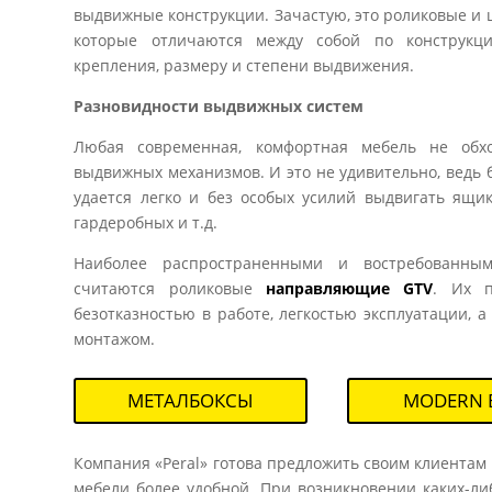
выдвижные конструкции. Зачастую, это роликовые 
которые отличаются между собой по конструкци
крепления, размеру и степени выдвижения.
Разновидности выдвижных систем
Любая современная, комфортная мебель не обхо
выдвижных механизмов. И это не удивительно, ведь 
удается легко и без особых усилий выдвигать ящик
гардеробных и т.д.
Наиболее распространенными и востребованн
считаются роликовые
направляющие GTV
. Их п
безотказностью в работе, легкостью эксплуатации, 
монтажом.
МЕТАЛБОКСЫ
MODERN 
Компания «Peral» готова предложить своим клиента
мебели более удобной. При возникновении каких-ли