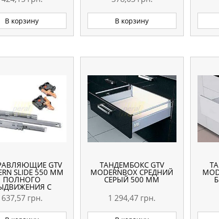
КОВОЙ МОНТАЖ
ВЫДВИЖЕНИЯ
В корзину
В корзину
РАВЛЯЮЩИЕ GTV
ТАНДЕМБОКС GTV
Т
RN SLIDE 550 ММ
MODERNBOX СРЕДНИЙ
MOD
ПОЛНОГО
СЕРЫЙ 500 ММ
Б
ЫДВИЖЕНИЯ С
ДОВОДЧИКОМ
637,57
грн.
1 294,47
грн.