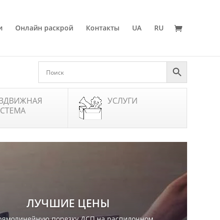
и
Онлайн раскрой
Контакты
UA
RU
ЗДВИЖНАЯ
УСЛУГИ
СТЕМА
ЛУЧШИЕ ЦЕНЫ
рямолинейную порезку ДСП на распилочном