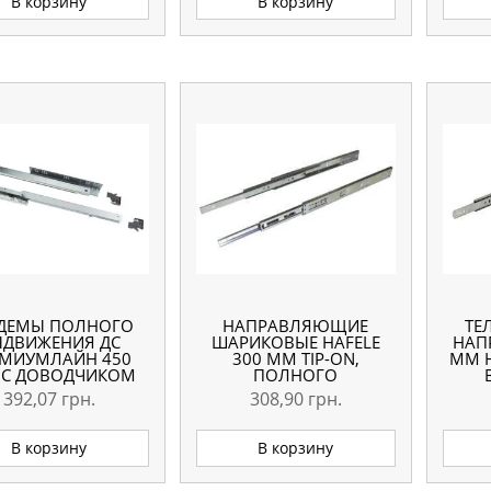
В корзину
В корзину
ДЕМЫ ПОЛНОГО
НАПРАВЛЯЮЩИЕ
ТЕ
ДВИЖЕНИЯ ДС
ШАРИКОВЫЕ HAFELE
НАП
МИУМЛАЙН 450
300 ММ TIP-ON,
ММ 
 С ДОВОДЧИКОМ
ПОЛНОГО
CLIP-ON
ВЫДВИЖЕНИЯ,
392,07
грн.
308,90
грн.
БОКОВОЙ МОНТАЖ
В корзину
В корзину