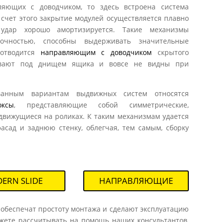
ляющих с доводчиком, то здесь встроена система
 счет этого закрытие модулей осуществляется плавно
дар хорошо амортизируется. Такие механизмы
очностью, способны выдерживать значительные
 отводится
направляющим с доводчиком
скрытого
ивают под днищем ящика и вовсе не видны при
ванным вариантам выдвижных систем относятся
оксы
, представляющие собой симметрические,
движущиеся на роликах. К таким механизмам удается
асад и заднюю стенку, облегчая, тем самым, сборку
ERN SLIDE
НАПРАВЛЯЮЩИЕ
 обеспечат простоту монтажа и сделают эксплуатацию
ожете рассчитывать на помощь наших консультантов,