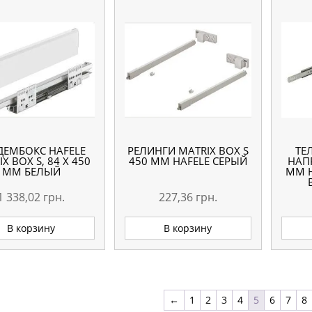
ДЕМБОКС HAFELE
РЕЛИНГИ MATRIX BOX S
ТЕ
X BOX S, 84 Х 450
450 ММ HAFELE СЕРЫЙ
НАП
ММ БЕЛЫЙ
ММ 
1 338,02
грн.
227,36
грн.
В корзину
В корзину
←
1
2
3
4
5
6
7
8