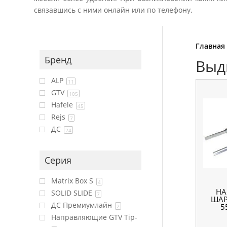
связавшись с ними онлайн или по телефону.
Главная
Бренд
Выд
ALP
11
GTV
105
Hafele
45
Rejs
7
ДС
24
Серия
Matrix Box S
4
Н
SOLID SLIDE
7
ШАР
ДС Премиумлайн
5
2
Направляющие GTV Tip-
В