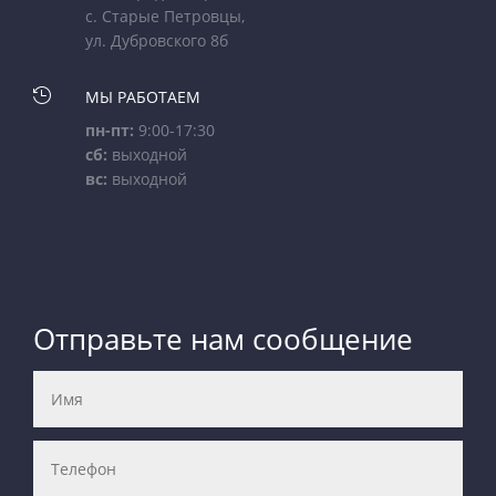
с. Старые Петровцы,
ул. Дубровского 8б

МЫ РАБОТАЕМ
пн-пт:
9:00-17:30
сб:
выходной
вс:
выходной
Отправьте нам сообщение