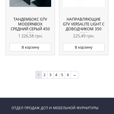
ТАНДЕМБОКС GTV
НАПРАВЛЯЮЩИЕ
MODERNBOX
GTV VERSALITE LIGHT С
СРЕДНИЙ СЕРЫЙ 450
ДОВОДЧИКОМ 350
ММ
ММ
1 226,58
грн.
225,49
грн.
В корзину
В корзину
1
2
3
4
5
6
→
ОТДЕЛ ПРОДАЖ ДСП И МЕБЕЛЬНОЙ ФУРНИТУРЫ