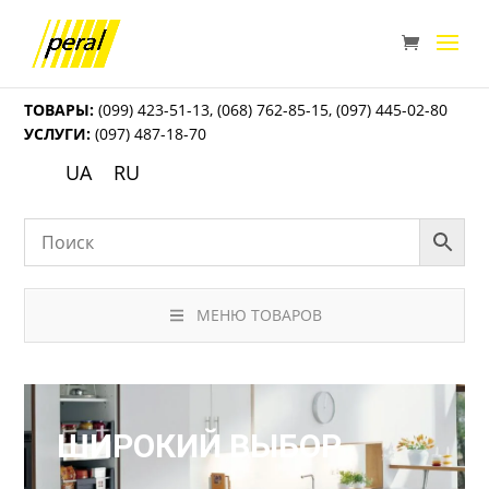
ТОВАРЫ:
(099) 423-51-13
,
(068) 762-85-15
,
(097) 445-02-80
УСЛУГИ:
(097) 487-18-70
UA
RU
МЕНЮ ТОВАРОВ
ШИРОКИЙ ВЫБОР